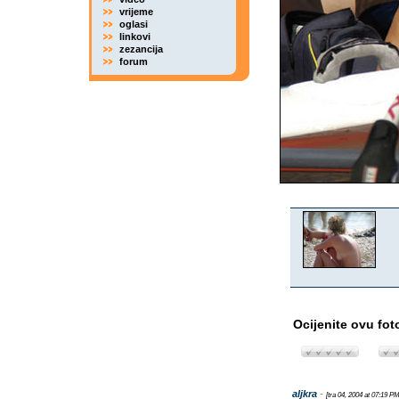
vrijeme
oglasi
linkovi
zezancija
forum
Ocijenite ovu fot
aljkra
-
[tra 04, 2004 at 07:19 PM