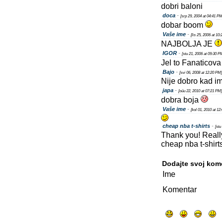
dobri baloni
doca
-
[srp 29, 2004 at 04:41 PM
dobar boom
Vaše ime
-
[lis 25, 2006 at 10
NAJBOLJA JE
IGOR
-
[stu 21, 2006 at 09:30 P
Jel to Fanaticova
Bajo
-
[svi 06, 2008 at 12:20 PM]
Nije dobro kad im
japa
-
[oűu 22, 2010 at 07:21 PM]
dobra boja
Vaše ime
-
[kol 01, 2010 at 12
cheap nba t-shirts
-
[stu
Thank you! Really
cheap nba t-shirts 
Dodajte svoj kom
Ime
Komentar