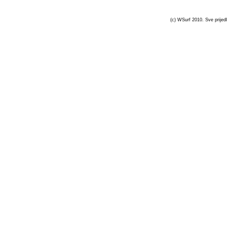
(c) WSurf 2010. Sve prijedl