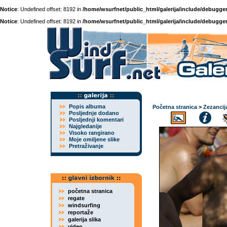
Notice
: Undefined offset: 8192 in
/home/wsurfnet/public_html/galerija/include/debugger
Notice
: Undefined offset: 8192 in
/home/wsurfnet/public_html/galerija/include/debugger
Popis albuma
Početna stranica
>
Zezancij
Posljednje dodano
Posljednji komentari
Najgledanije
Visoko rangirano
Moje omiljene slike
Pretraživanje
početna stranica
regate
windsurfing
reportaže
galerija slika
video