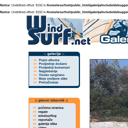
Notice
: Undefined offset: 8192 in
/home/wsurfnet/public_html/galerija/include/debugger
Notice
: Undefined offset: 8192 in
/home/wsurfnet/public_html/galerija/include/debugger
Popis albuma
Posljednje dodano
Posljednji komentari
Najgledanije
Visoko rangirano
Moje omiljene slike
Pretraživanje
početna stranica
regate
windsurfing
reportaže
galerija slika
video