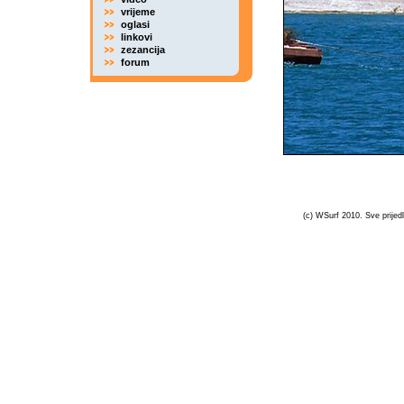
vrijeme
oglasi
linkovi
zezancija
forum
(c) WSurf 2010. Sve prijedl