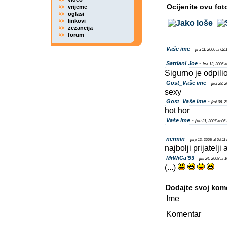
Ocijenite ovu fot
vrijeme
oglasi
linkovi
zezancija
forum
Vaše ime
-
[tra 11, 2006 at 02
Satriani Joe
-
[tra 12, 2006 
Sigurno je odpilio
Gost_Vaše ime
-
[kol 28, 
sexy
Gost_Vaše ime
-
[ruj 06, 
hot hor
Vaše ime
-
[stu 21, 2007 at 06
nermin
-
[srp 12, 2008 at 03:11
najbolji prijatelj
MrWiCa'93
-
[lis 24, 2008 at 
(...)
Dodajte svoj kom
Ime
Komentar