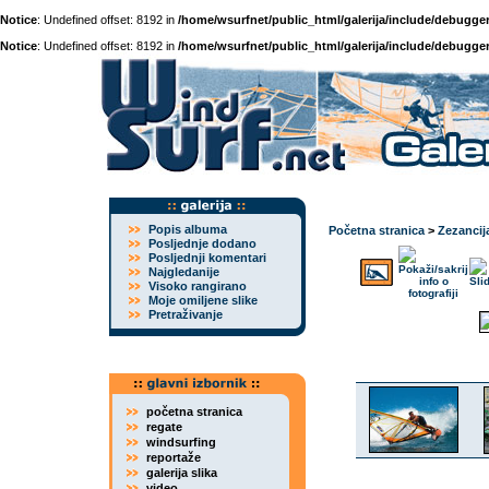
Notice
: Undefined offset: 8192 in
/home/wsurfnet/public_html/galerija/include/debugger
Notice
: Undefined offset: 8192 in
/home/wsurfnet/public_html/galerija/include/debugger
Popis albuma
Početna stranica
>
Zezancij
Posljednje dodano
Posljednji komentari
Najgledanije
Visoko rangirano
Moje omiljene slike
Pretraživanje
početna stranica
regate
windsurfing
reportaže
galerija slika
video