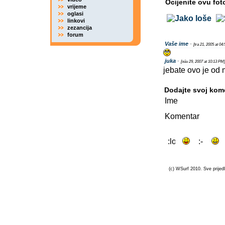
Ocijenite ovu fot
vrijeme
oglasi
linkovi
zezancija
forum
Vaše ime
-
[tra 21, 2005 at 04
juka
-
[oűu 29, 2007 at 10:13 PM]
jebate ovo je od 
Dodajte svoj kom
Ime
Komentar
(c) WSurf 2010. Sve prijedl