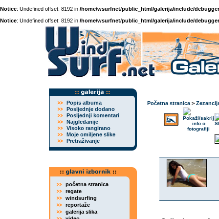
Notice
: Undefined offset: 8192 in
/home/wsurfnet/public_html/galerija/include/debugger
Notice
: Undefined offset: 8192 in
/home/wsurfnet/public_html/galerija/include/debugger
Popis albuma
Početna stranica
>
Zezancij
Posljednje dodano
Posljednji komentari
Najgledanije
Visoko rangirano
Moje omiljene slike
Pretraživanje
početna stranica
regate
windsurfing
reportaže
galerija slika
video