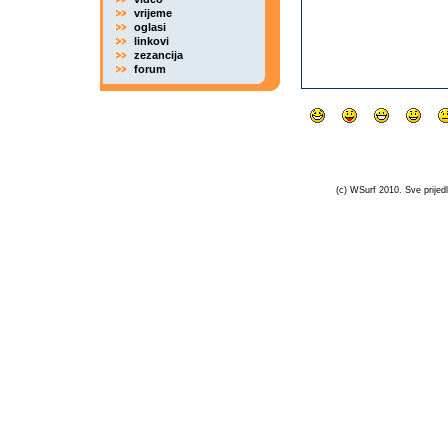
vrijeme
oglasi
linkovi
zezancija
forum
(c) WSurf 2010. Sve prijedl