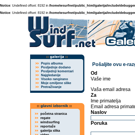
Notice
: Undefined offset: 8192 in
/home/wsurfnet/public_html/galerija/include/debugger
Notice
: Undefined offset: 8192 in
/home/wsurfnet/public_html/galerija/include/debugger
Popis albuma
Pošaljite ovu e-ra
Posljednje dodano
Posljednji komentari
Od
Najgledanije
Vaše ime
Visoko rangirano
Moje omiljene slike
Pretraživanje
Vaša email adresa
Za
Ime primatelja
Email adresa primate
Naslov
početna stranica
regate
windsurfing
Poruka
reportaže
galerija slika
video