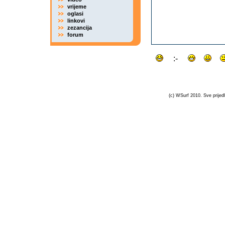
vrijeme
oglasi
linkovi
zezancija
forum
(c) WSurf 2010. Sve prijedl