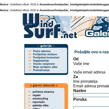
Notice
: Undefined offset: 8192 in
/home/wsurfnet/public_html/galerija/include/debugger
Notice
: Undefined offset: 8192 in
/home/wsurfnet/public_html/galerija/include/debugger
Popis albuma
Pošaljite ovu e-ra
Posljednje dodano
Posljednji komentari
Od
Najgledanije
Vaše ime
Visoko rangirano
Moje omiljene slike
Pretraživanje
Vaša email adresa
Za
Ime primatelja
Email adresa primate
Naslov
početna stranica
regate
windsurfing
Poruka
reportaže
galerija slika
video