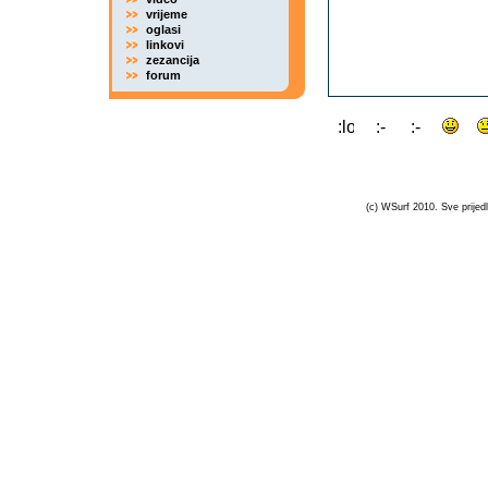
vrijeme
oglasi
linkovi
zezancija
forum
(c) WSurf 2010. Sve prijedl