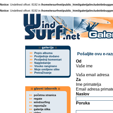
Notice
: Undefined offset: 8192 in
/home/wsurfnet/public_html/galerija/include/debugger
Notice
: Undefined offset: 8192 in
/home/wsurfnet/public_html/galerija/include/debugger
Popis albuma
Pošaljite ovu e-ra
Posljednje dodano
Posljednji komentari
Od
Najgledanije
Vaše ime
Visoko rangirano
Moje omiljene slike
Pretraživanje
Vaša email adresa
Za
Ime primatelja
Email adresa primate
Naslov
početna stranica
regate
windsurfing
Poruka
reportaže
galerija slika
video