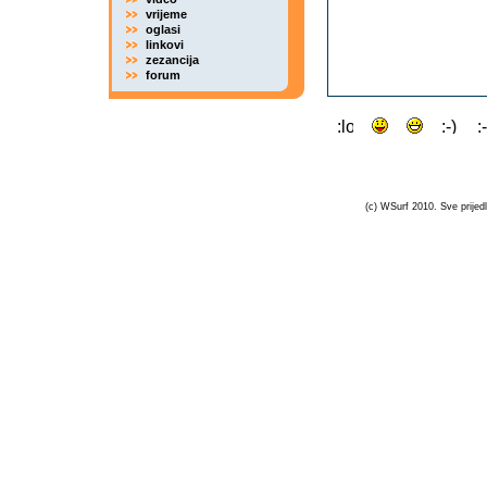
vrijeme
oglasi
linkovi
zezancija
forum
(c) WSurf 2010. Sve prijedl