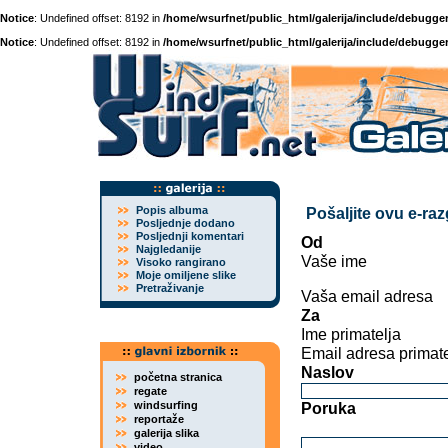
Notice
: Undefined offset: 8192 in
/home/wsurfnet/public_html/galerija/include/debugger
Notice
: Undefined offset: 8192 in
/home/wsurfnet/public_html/galerija/include/debugger
Popis albuma
Pošaljite ovu e-ra
Posljednje dodano
Posljednji komentari
Od
Najgledanije
Vaše ime
Visoko rangirano
Moje omiljene slike
Pretraživanje
Vaša email adresa
Za
Ime primatelja
Email adresa primate
Naslov
početna stranica
regate
windsurfing
Poruka
reportaže
galerija slika
video