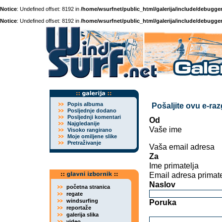
Notice
: Undefined offset: 8192 in
/home/wsurfnet/public_html/galerija/include/debugger
Notice
: Undefined offset: 8192 in
/home/wsurfnet/public_html/galerija/include/debugger
Popis albuma
Pošaljite ovu e-ra
Posljednje dodano
Posljednji komentari
Od
Najgledanije
Vaše ime
Visoko rangirano
Moje omiljene slike
Pretraživanje
Vaša email adresa
Za
Ime primatelja
Email adresa primate
Naslov
početna stranica
regate
windsurfing
Poruka
reportaže
galerija slika
video