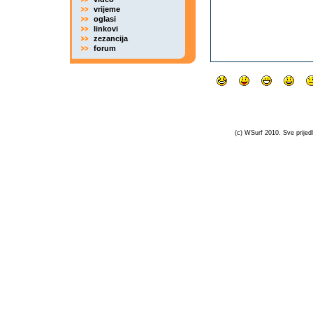
vrijeme
oglasi
linkovi
zezancija
forum
(c) WSurf 2010. Sve prijedl