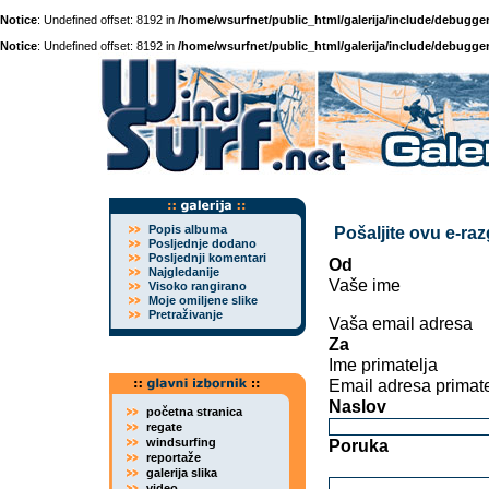
Notice
: Undefined offset: 8192 in
/home/wsurfnet/public_html/galerija/include/debugger
Notice
: Undefined offset: 8192 in
/home/wsurfnet/public_html/galerija/include/debugger
Popis albuma
Pošaljite ovu e-ra
Posljednje dodano
Posljednji komentari
Od
Najgledanije
Vaše ime
Visoko rangirano
Moje omiljene slike
Pretraživanje
Vaša email adresa
Za
Ime primatelja
Email adresa primate
Naslov
početna stranica
regate
windsurfing
Poruka
reportaže
galerija slika
video