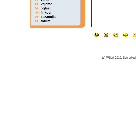
vrijeme
oglasi
linkovi
zezancija
forum
(c) WSurf 2010. Sve prijedl