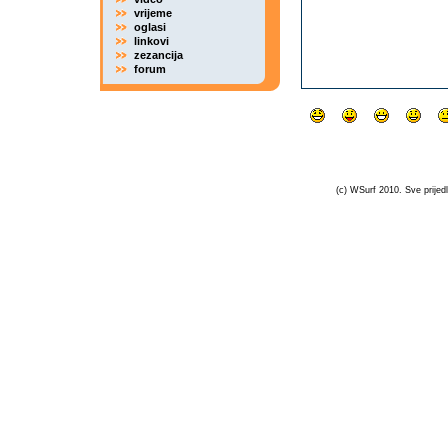
vrijeme
oglasi
linkovi
zezancija
forum
(c) WSurf 2010. Sve prijedl