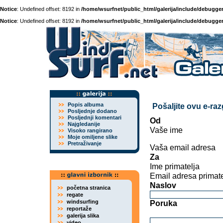
Notice
: Undefined offset: 8192 in
/home/wsurfnet/public_html/galerija/include/debugger
Notice
: Undefined offset: 8192 in
/home/wsurfnet/public_html/galerija/include/debugger
Popis albuma
Pošaljite ovu e-ra
Posljednje dodano
Posljednji komentari
Od
Najgledanije
Vaše ime
Visoko rangirano
Moje omiljene slike
Pretraživanje
Vaša email adresa
Za
Ime primatelja
Email adresa primate
Naslov
početna stranica
regate
windsurfing
Poruka
reportaže
galerija slika
video