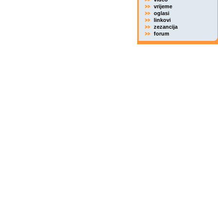
vrijeme
oglasi
linkovi
zezancija
forum