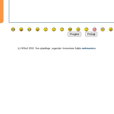
(c) WSurf 2010. Sve prijedloge, sugestije i komentare šaljite
webmasteru
.