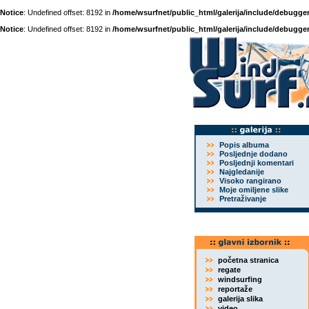
Notice
: Undefined offset: 8192 in
/home/wsurfnet/public_html/galerija/include/debugger
Notice
: Undefined offset: 8192 in
/home/wsurfnet/public_html/galerija/include/debugger
Popis albuma
Posljednje dodano
Posljednji komentari
Najgledanije
Visoko rangirano
Moje omiljene slike
Pretraživanje
početna stranica
regate
windsurfing
reportaže
galerija slika
video