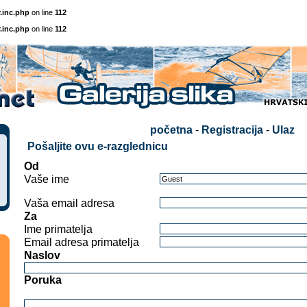
.inc.php
on line
112
.inc.php
on line
112
početna
-
Registracija
-
Ulaz
Pošaljite ovu e-razglednicu
Od
Vaše ime
Vaša email adresa
Za
Ime primatelja
Email adresa primatelja
Naslov
Poruka