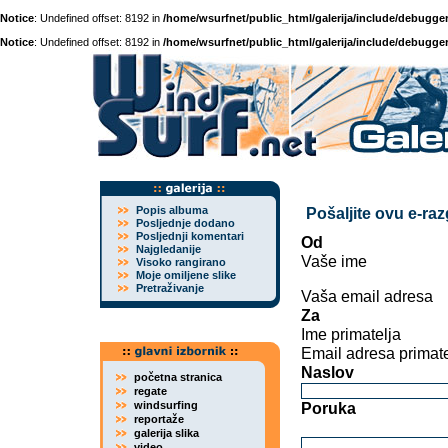
Notice
: Undefined offset: 8192 in
/home/wsurfnet/public_html/galerija/include/debugger
Notice
: Undefined offset: 8192 in
/home/wsurfnet/public_html/galerija/include/debugger
Popis albuma
Pošaljite ovu e-ra
Posljednje dodano
Posljednji komentari
Od
Najgledanije
Vaše ime
Visoko rangirano
Moje omiljene slike
Pretraživanje
Vaša email adresa
Za
Ime primatelja
Email adresa primate
Naslov
početna stranica
regate
windsurfing
Poruka
reportaže
galerija slika
video