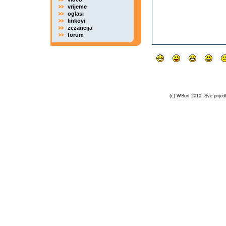
vrijeme
oglasi
linkovi
zezancija
forum
(c) WSurf 2010. Sve prijedl