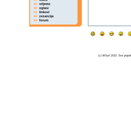
vrijeme
oglasi
linkovi
zezancija
forum
(c) WSurf 2010. Sve prijedl