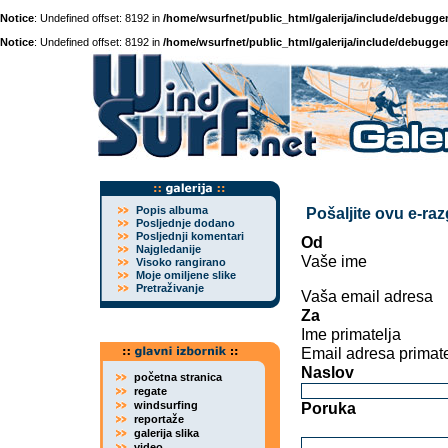
Notice
: Undefined offset: 8192 in
/home/wsurfnet/public_html/galerija/include/debugger
Notice
: Undefined offset: 8192 in
/home/wsurfnet/public_html/galerija/include/debugger
Popis albuma
Pošaljite ovu e-ra
Posljednje dodano
Posljednji komentari
Od
Najgledanije
Vaše ime
Visoko rangirano
Moje omiljene slike
Pretraživanje
Vaša email adresa
Za
Ime primatelja
Email adresa primate
Naslov
početna stranica
regate
windsurfing
Poruka
reportaže
galerija slika
video