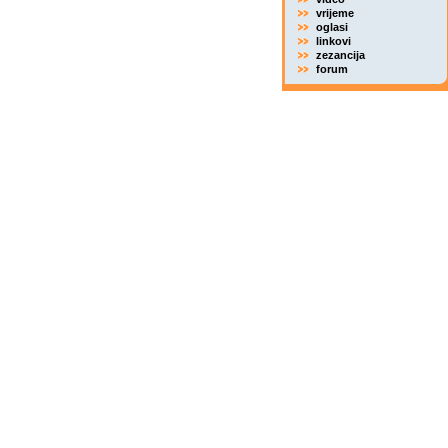
vrijeme
oglasi
linkovi
zezancija
forum