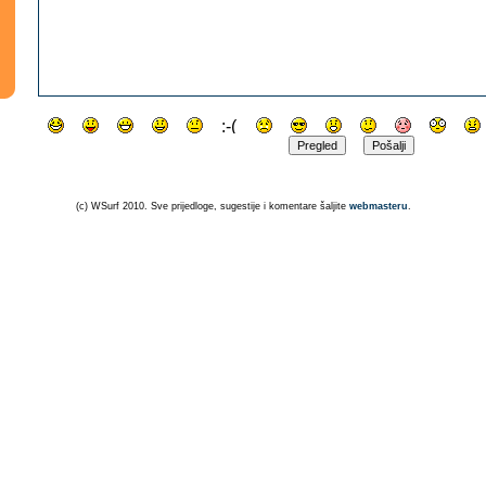
(c) WSurf 2010. Sve prijedloge, sugestije i komentare šaljite
webmasteru
.