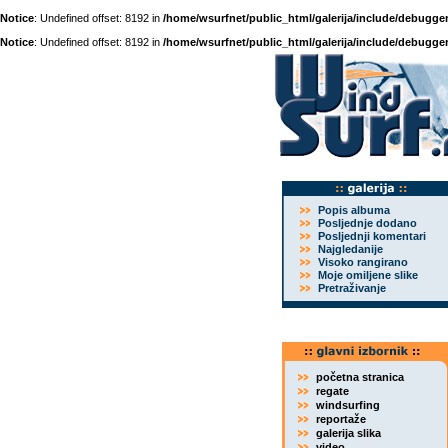
Notice
: Undefined offset: 8192 in
/home/wsurfnet/public_html/galerija/include/debugger
Notice
: Undefined offset: 8192 in
/home/wsurfnet/public_html/galerija/include/debugger
Popis albuma
Posljednje dodano
Posljednji komentari
Najgledanije
Visoko rangirano
Moje omiljene slike
Pretraživanje
početna stranica
regate
windsurfing
reportaže
galerija slika
video