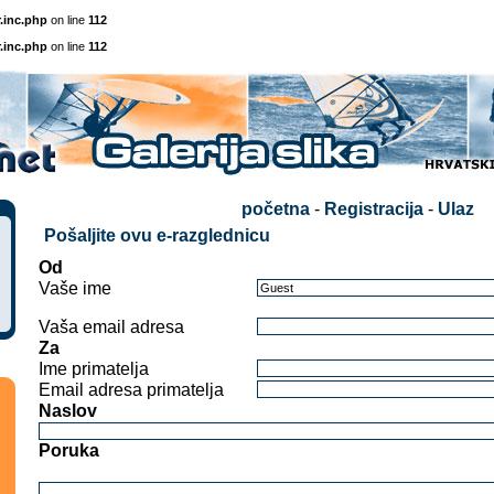
.inc.php
on line
112
.inc.php
on line
112
početna
-
Registracija
-
Ulaz
Pošaljite ovu e-razglednicu
Od
Vaše ime
Vaša email adresa
Za
Ime primatelja
Email adresa primatelja
Naslov
Poruka