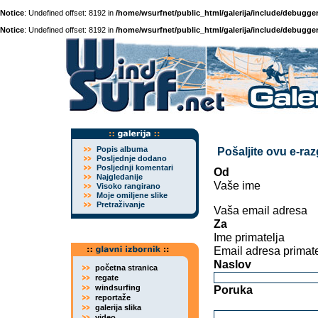
Notice
: Undefined offset: 8192 in
/home/wsurfnet/public_html/galerija/include/debugger
Notice
: Undefined offset: 8192 in
/home/wsurfnet/public_html/galerija/include/debugger
Popis albuma
Pošaljite ovu e-ra
Posljednje dodano
Posljednji komentari
Od
Najgledanije
Vaše ime
Visoko rangirano
Moje omiljene slike
Pretraživanje
Vaša email adresa
Za
Ime primatelja
Email adresa primate
Naslov
početna stranica
regate
windsurfing
Poruka
reportaže
galerija slika
video