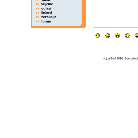
vrijeme
oglasi
linkovi
zezancija
forum
(c) WSurf 2010. Sve prijedl