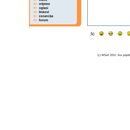
vrijeme
oglasi
linkovi
zezancija
forum
(c) WSurf 2010. Sve prijedl