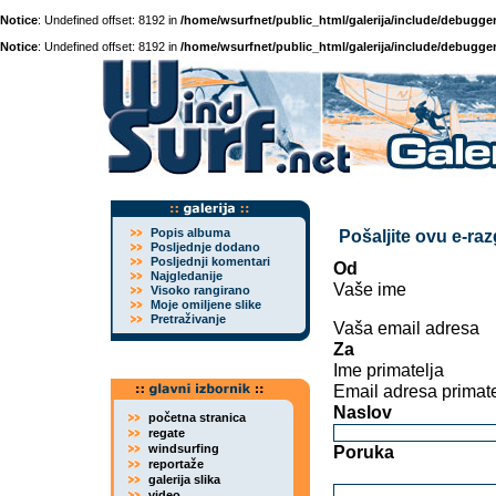
Notice
: Undefined offset: 8192 in
/home/wsurfnet/public_html/galerija/include/debugger
Notice
: Undefined offset: 8192 in
/home/wsurfnet/public_html/galerija/include/debugger
Popis albuma
Pošaljite ovu e-ra
Posljednje dodano
Posljednji komentari
Od
Najgledanije
Vaše ime
Visoko rangirano
Moje omiljene slike
Pretraživanje
Vaša email adresa
Za
Ime primatelja
Email adresa primate
Naslov
početna stranica
regate
windsurfing
Poruka
reportaže
galerija slika
video