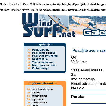
Notice
: Undefined offset: 8192 in
/home/wsurfnet/public_html/galerija/include/debugger
Notice
: Undefined offset: 8192 in
/home/wsurfnet/public_html/galerija/include/debugger
Popis albuma
Pošaljite ovu e-ra
Posljednje dodano
Posljednji komentari
Od
Najgledanije
Vaše ime
Visoko rangirano
Moje omiljene slike
Pretraživanje
Vaša email adresa
Za
Ime primatelja
Email adresa primate
Naslov
početna stranica
regate
windsurfing
Poruka
reportaže
galerija slika
video