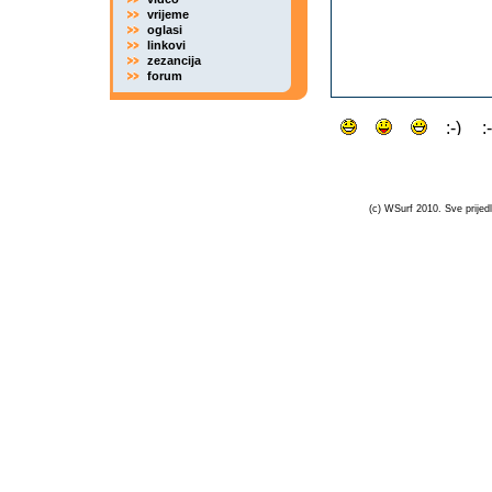
vrijeme
oglasi
linkovi
zezancija
forum
(c) WSurf 2010. Sve prijedl