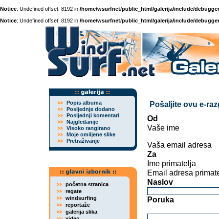
Notice
: Undefined offset: 8192 in
/home/wsurfnet/public_html/galerija/include/debugger
Notice
: Undefined offset: 8192 in
/home/wsurfnet/public_html/galerija/include/debugger
Popis albuma
Pošaljite ovu e-ra
Posljednje dodano
Posljednji komentari
Od
Najgledanije
Vaše ime
Visoko rangirano
Moje omiljene slike
Pretraživanje
Vaša email adresa
Za
Ime primatelja
Email adresa primate
Naslov
početna stranica
regate
windsurfing
Poruka
reportaže
galerija slika
video