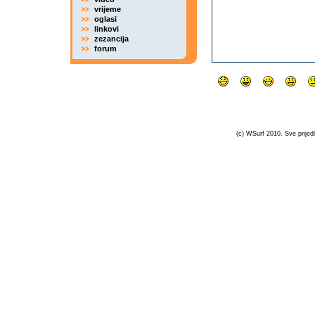
vrijeme
oglasi
linkovi
zezancija
forum
(c) WSurf 2010. Sve prijedl