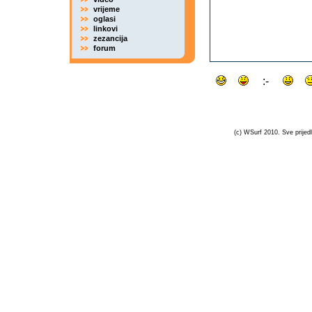
vrijeme
oglasi
linkovi
zezancija
forum
(c) WSurf 2010. Sve prijedl