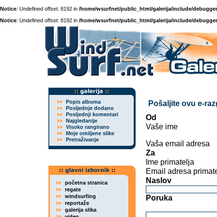
Notice
: Undefined offset: 8192 in
/home/wsurfnet/public_html/galerija/include/debugger
Notice
: Undefined offset: 8192 in
/home/wsurfnet/public_html/galerija/include/debugger
Popis albuma
Pošaljite ovu e-ra
Posljednje dodano
Posljednji komentari
Od
Najgledanije
Vaše ime
Visoko rangirano
Moje omiljene slike
Pretraživanje
Vaša email adresa
Za
Ime primatelja
Email adresa primate
Naslov
početna stranica
regate
windsurfing
Poruka
reportaže
galerija slika
video