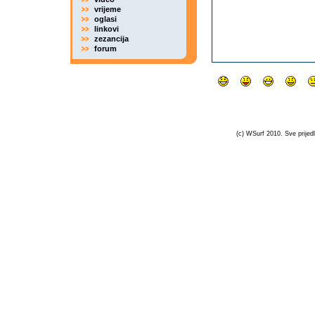
vrijeme
oglasi
linkovi
zezancija
forum
(c) WSurf 2010. Sve prijedl