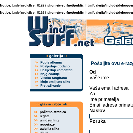
Notice
: Undefined offset: 8192 in
/home/wsurfnet/public_html/galerija/include/debugger
Notice
: Undefined offset: 8192 in
/home/wsurfnet/public_html/galerija/include/debugger
Popis albuma
Pošaljite ovu e-ra
Posljednje dodano
Posljednji komentari
Od
Najgledanije
Vaše ime
Visoko rangirano
Moje omiljene slike
Pretraživanje
Vaša email adresa
Za
Ime primatelja
Email adresa primate
Naslov
početna stranica
regate
windsurfing
Poruka
reportaže
galerija slika
video