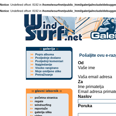
Notice
: Undefined offset: 8192 in
/home/wsurfnet/public_html/galerija/include/debugger
Notice
: Undefined offset: 8192 in
/home/wsurfnet/public_html/galerija/include/debugger
Popis albuma
Pošaljite ovu e-ra
Posljednje dodano
Posljednji komentari
Od
Najgledanije
Vaše ime
Visoko rangirano
Moje omiljene slike
Pretraživanje
Vaša email adresa
Za
Ime primatelja
Email adresa primate
Naslov
početna stranica
regate
windsurfing
Poruka
reportaže
galerija slika
video