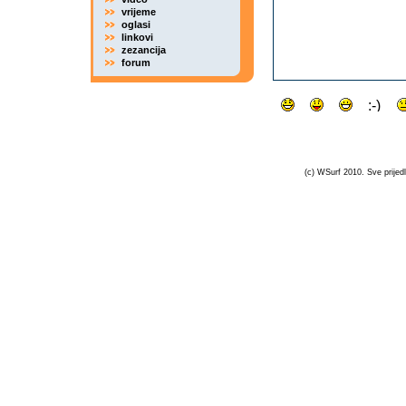
vrijeme
oglasi
linkovi
zezancija
forum
(c) WSurf 2010. Sve prijedl