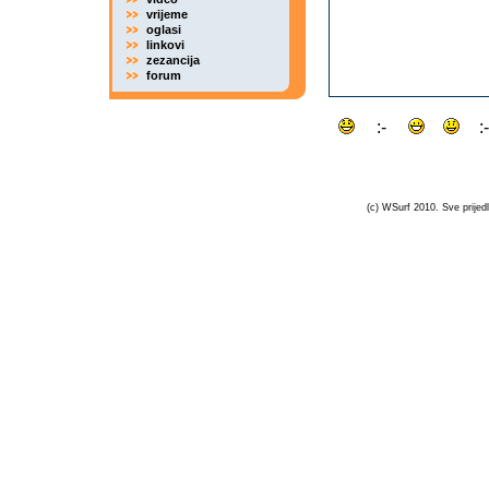
vrijeme
oglasi
linkovi
zezancija
forum
(c) WSurf 2010. Sve prijedl