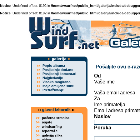
Notice
: Undefined offset: 8192 in
/home/wsurfnet/public_html/galerija/include/debugger
Notice
: Undefined offset: 8192 in
/home/wsurfnet/public_html/galerija/include/debugger
Popis albuma
Pošaljite ovu e-ra
Posljednje dodano
Posljednji komentari
Od
Najgledanije
Vaše ime
Visoko rangirano
Moje omiljene slike
Pretraživanje
Vaša email adresa
Za
Ime primatelja
Email adresa primate
Naslov
početna stranica
regate
windsurfing
Poruka
reportaže
galerija slika
video