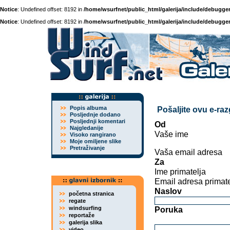
Notice
: Undefined offset: 8192 in
/home/wsurfnet/public_html/galerija/include/debugger
Notice
: Undefined offset: 8192 in
/home/wsurfnet/public_html/galerija/include/debugger
Popis albuma
Pošaljite ovu e-ra
Posljednje dodano
Posljednji komentari
Od
Najgledanije
Vaše ime
Visoko rangirano
Moje omiljene slike
Pretraživanje
Vaša email adresa
Za
Ime primatelja
Email adresa primate
Naslov
početna stranica
regate
windsurfing
Poruka
reportaže
galerija slika
video