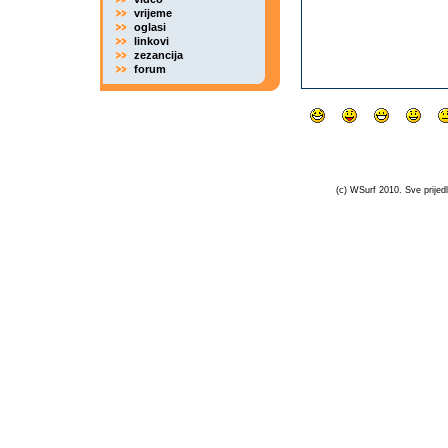
vrijeme
oglasi
linkovi
zezancija
forum
(c) WSurf 2010. Sve prijedl