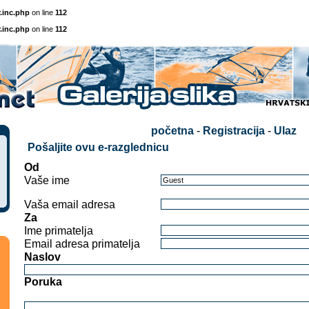
.inc.php
on line
112
.inc.php
on line
112
početna
-
Registracija
-
Ulaz
Pošaljite ovu e-razglednicu
Od
Vaše ime
Vaša email adresa
Za
Ime primatelja
Email adresa primatelja
Naslov
Poruka