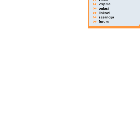
vrijeme
oglasi
linkovi
zezancija
forum