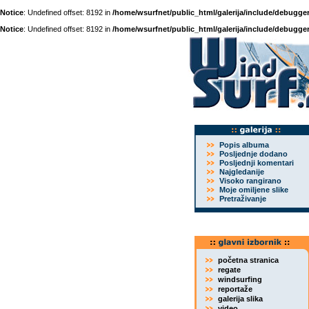
Notice
: Undefined offset: 8192 in
/home/wsurfnet/public_html/galerija/include/debugger
Notice
: Undefined offset: 8192 in
/home/wsurfnet/public_html/galerija/include/debugger
Popis albuma
Posljednje dodano
Posljednji komentari
Najgledanije
Visoko rangirano
Moje omiljene slike
Pretraživanje
početna stranica
regate
windsurfing
reportaže
galerija slika
video