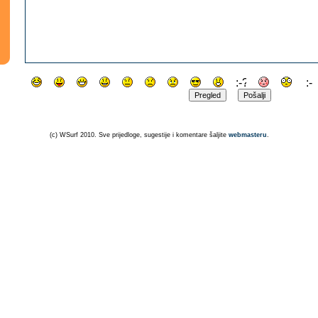
(c) WSurf 2010. Sve prijedloge, sugestije i komentare šaljite
webmasteru
.