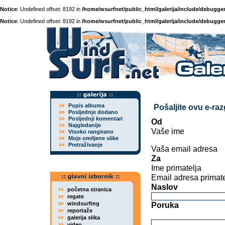
Notice
: Undefined offset: 8192 in
/home/wsurfnet/public_html/galerija/include/debugger
Notice
: Undefined offset: 8192 in
/home/wsurfnet/public_html/galerija/include/debugger
Popis albuma
Pošaljite ovu e-ra
Posljednje dodano
Posljednji komentari
Od
Najgledanije
Vaše ime
Visoko rangirano
Moje omiljene slike
Pretraživanje
Vaša email adresa
Za
Ime primatelja
Email adresa primate
Naslov
početna stranica
regate
windsurfing
Poruka
reportaže
galerija slika
video