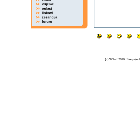
vrijeme
oglasi
linkovi
zezancija
forum
(c) WSurf 2010. Sve prijedl