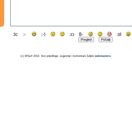
(c) WSurf 2010. Sve prijedloge, sugestije i komentare šaljite
webmasteru
.