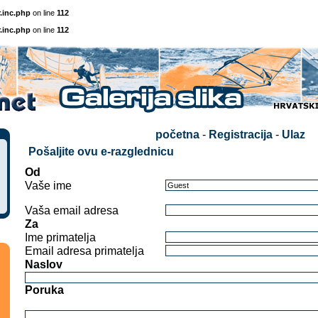
.inc.php
on line
112
.inc.php
on line
112
početna
-
Registracija
-
Ulaz
Pošaljite ovu e-razglednicu
Od
Vaše ime
Vaša email adresa
Za
Ime primatelja
Email adresa primatelja
Naslov
Poruka