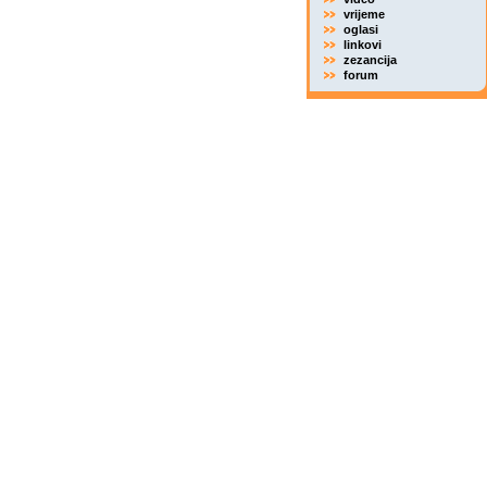
vrijeme
oglasi
linkovi
zezancija
forum