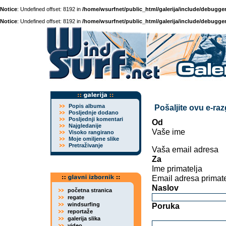
Notice
: Undefined offset: 8192 in
/home/wsurfnet/public_html/galerija/include/debugger
Notice
: Undefined offset: 8192 in
/home/wsurfnet/public_html/galerija/include/debugger
Popis albuma
Pošaljite ovu e-ra
Posljednje dodano
Posljednji komentari
Od
Najgledanije
Vaše ime
Visoko rangirano
Moje omiljene slike
Pretraživanje
Vaša email adresa
Za
Ime primatelja
Email adresa primate
Naslov
početna stranica
regate
windsurfing
Poruka
reportaže
galerija slika
video