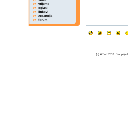
vrijeme
oglasi
linkovi
zezancija
forum
(c) WSurf 2010. Sve prijedl