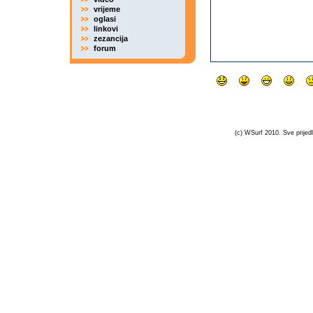
vrijeme
oglasi
linkovi
zezancija
forum
(c) WSurf 2010. Sve prijedl