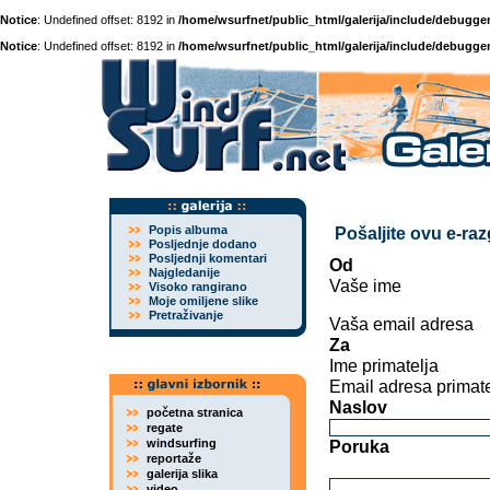
Notice
: Undefined offset: 8192 in
/home/wsurfnet/public_html/galerija/include/debugger
Notice
: Undefined offset: 8192 in
/home/wsurfnet/public_html/galerija/include/debugger
Popis albuma
Pošaljite ovu e-ra
Posljednje dodano
Posljednji komentari
Od
Najgledanije
Vaše ime
Visoko rangirano
Moje omiljene slike
Pretraživanje
Vaša email adresa
Za
Ime primatelja
Email adresa primate
Naslov
početna stranica
regate
windsurfing
Poruka
reportaže
galerija slika
video