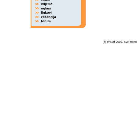
vrijeme
oglasi
linkovi
zezancija
forum
(c) WSurf 2010. Sve prijedl