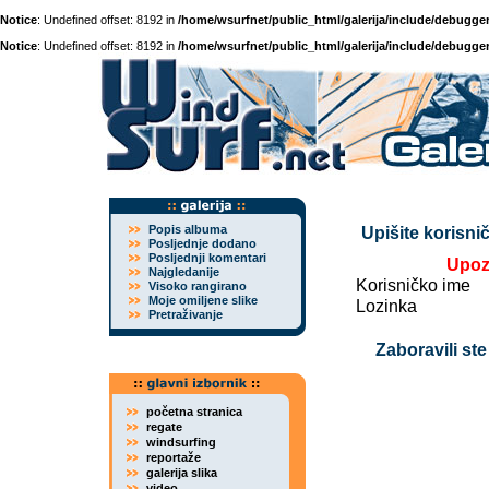
Notice
: Undefined offset: 8192 in
/home/wsurfnet/public_html/galerija/include/debugger
Notice
: Undefined offset: 8192 in
/home/wsurfnet/public_html/galerija/include/debugger
Popis albuma
Upišite korisnič
Posljednje dodano
Posljednji komentari
Upoz
Najgledanije
Korisničko ime
Visoko rangirano
Moje omiljene slike
Lozinka
Pretraživanje
Zaboravili ste
početna stranica
regate
windsurfing
reportaže
galerija slika
video