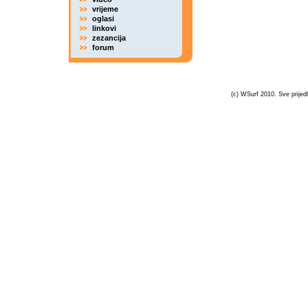
vrijeme
oglasi
linkovi
zezancija
forum
(c) WSurf 2010. Sve prijedl