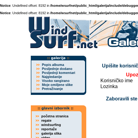
Notice
: Undefined offset: 8192 in
/home/wsurfnet/public_html/galerija/include/debugger
Notice
: Undefined offset: 8192 in
/home/wsurfnet/public_html/galerija/include/debugger
Popis albuma
Upišite korisnič
Posljednje dodano
Posljednji komentari
Upoz
Najgledanije
Korisničko ime
Visoko rangirano
Moje omiljene slike
Lozinka
Pretraživanje
Zaboravili ste
početna stranica
regate
windsurfing
reportaže
galerija slika
video