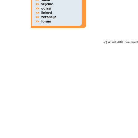
vrijeme
oglasi
linkovi
zezancija
forum
(c) WSurf 2010. Sve prijedl