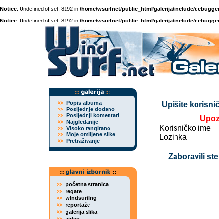
Notice
: Undefined offset: 8192 in
/home/wsurfnet/public_html/galerija/include/debugger
Notice
: Undefined offset: 8192 in
/home/wsurfnet/public_html/galerija/include/debugger
Popis albuma
Upišite korisnič
Posljednje dodano
Posljednji komentari
Upoz
Najgledanije
Korisničko ime
Visoko rangirano
Moje omiljene slike
Lozinka
Pretraživanje
Zaboravili ste
početna stranica
regate
windsurfing
reportaže
galerija slika
video