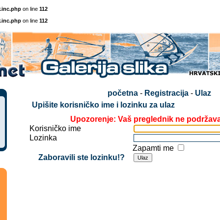
.inc.php
on line
112
.inc.php
on line
112
početna
-
Registracija
-
Ulaz
Upišite korisničko ime i lozinku za ulaz
Upozorenje: Vaš preglednik ne podržav
Korisničko ime
Lozinka
Zapamti me
Zaboravili ste lozinku!?