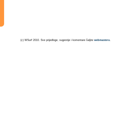
(c) WSurf 2010. Sve prijedloge, sugestije i komentare šaljite
webmasteru
.