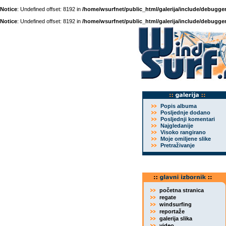
Notice
: Undefined offset: 8192 in
/home/wsurfnet/public_html/galerija/include/debugger
Notice
: Undefined offset: 8192 in
/home/wsurfnet/public_html/galerija/include/debugger
Popis albuma
Posljednje dodano
Posljednji komentari
Najgledanije
Visoko rangirano
Moje omiljene slike
Pretraživanje
početna stranica
regate
windsurfing
reportaže
galerija slika
video