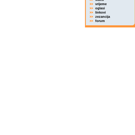
vrijeme
oglasi
linkovi
zezancija
forum