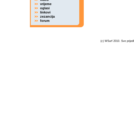
vrijeme
oglasi
linkovi
zezancija
forum
(c) WSurf 2010. Sve prijedl