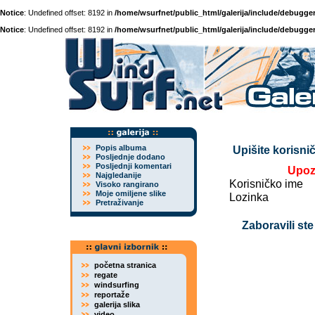
Notice
: Undefined offset: 8192 in
/home/wsurfnet/public_html/galerija/include/debugger
Notice
: Undefined offset: 8192 in
/home/wsurfnet/public_html/galerija/include/debugger
Popis albuma
Upišite korisnič
Posljednje dodano
Posljednji komentari
Upoz
Najgledanije
Korisničko ime
Visoko rangirano
Moje omiljene slike
Lozinka
Pretraživanje
Zaboravili ste
početna stranica
regate
windsurfing
reportaže
galerija slika
video