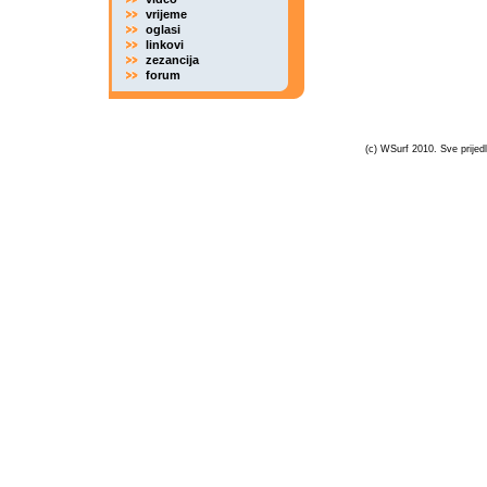
vrijeme
oglasi
linkovi
zezancija
forum
(c) WSurf 2010. Sve prijedl