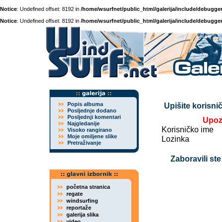
Notice
: Undefined offset: 8192 in
/home/wsurfnet/public_html/galerija/include/debugger
Notice
: Undefined offset: 8192 in
/home/wsurfnet/public_html/galerija/include/debugger
Popis albuma
Upišite korisnič
Posljednje dodano
Posljednji komentari
Upoz
Najgledanije
Korisničko ime
Visoko rangirano
Moje omiljene slike
Lozinka
Pretraživanje
Zaboravili ste
početna stranica
regate
windsurfing
reportaže
galerija slika
video