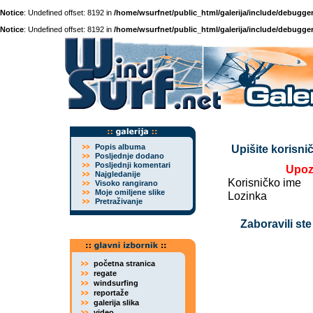
Notice
: Undefined offset: 8192 in
/home/wsurfnet/public_html/galerija/include/debugger
Notice
: Undefined offset: 8192 in
/home/wsurfnet/public_html/galerija/include/debugger
Popis albuma
Upišite korisnič
Posljednje dodano
Posljednji komentari
Upoz
Najgledanije
Korisničko ime
Visoko rangirano
Moje omiljene slike
Lozinka
Pretraživanje
Zaboravili ste
početna stranica
regate
windsurfing
reportaže
galerija slika
video