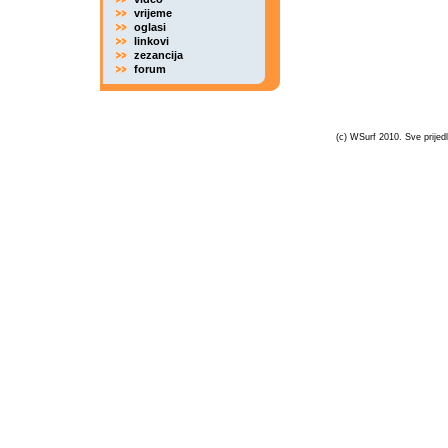
vrijeme
oglasi
linkovi
zezancija
forum
(c) WSurf 2010. Sve prijedl