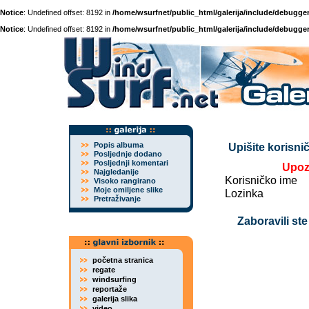
Notice
: Undefined offset: 8192 in
/home/wsurfnet/public_html/galerija/include/debugger
Notice
: Undefined offset: 8192 in
/home/wsurfnet/public_html/galerija/include/debugger
Popis albuma
Upišite korisnič
Posljednje dodano
Posljednji komentari
Upoz
Najgledanije
Korisničko ime
Visoko rangirano
Moje omiljene slike
Lozinka
Pretraživanje
Zaboravili ste
početna stranica
regate
windsurfing
reportaže
galerija slika
video