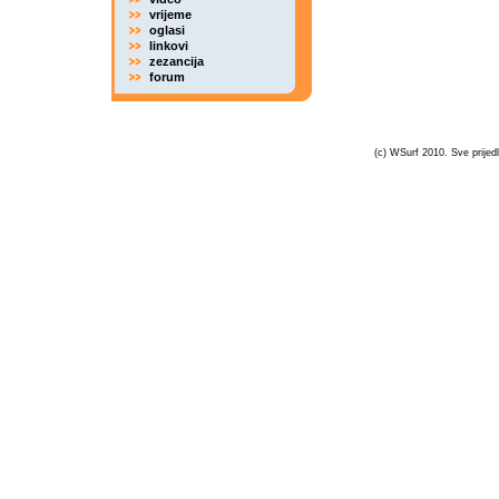
vrijeme
oglasi
linkovi
zezancija
forum
(c) WSurf 2010. Sve prijedl