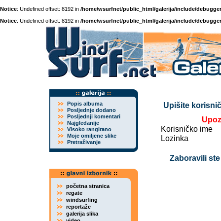
Notice
: Undefined offset: 8192 in
/home/wsurfnet/public_html/galerija/include/debugger
Notice
: Undefined offset: 8192 in
/home/wsurfnet/public_html/galerija/include/debugger
Popis albuma
Upišite korisnič
Posljednje dodano
Posljednji komentari
Upoz
Najgledanije
Korisničko ime
Visoko rangirano
Moje omiljene slike
Lozinka
Pretraživanje
Zaboravili ste
početna stranica
regate
windsurfing
reportaže
galerija slika
video