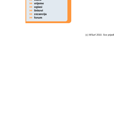
vrijeme
oglasi
linkovi
zezancija
forum
(c) WSurf 2010. Sve prijedl