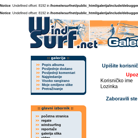
Notice
: Undefined offset: 8192 in
/home/wsurfnet/public_html/galerija/include/debugger
Notice
: Undefined offset: 8192 in
/home/wsurfnet/public_html/galerija/include/debugger
Popis albuma
Upišite korisnič
Posljednje dodano
Posljednji komentari
Upoz
Najgledanije
Korisničko ime
Visoko rangirano
Moje omiljene slike
Lozinka
Pretraživanje
Zaboravili ste
početna stranica
regate
windsurfing
reportaže
galerija slika
video