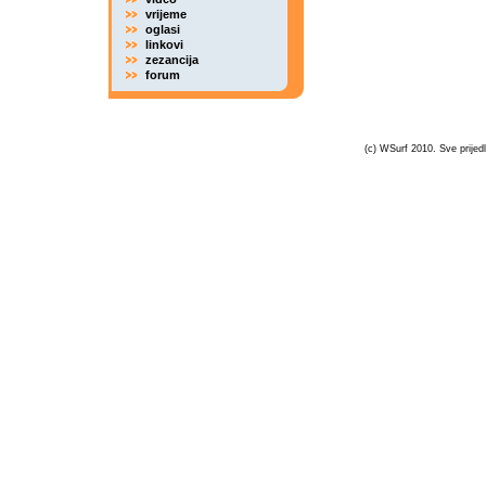
vrijeme
oglasi
linkovi
zezancija
forum
(c) WSurf 2010. Sve prijedl