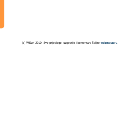
(c) WSurf 2010. Sve prijedloge, sugestije i komentare šaljite
webmasteru
.