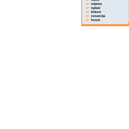
vrijeme
oglasi
linkovi
zezancija
forum