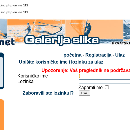
.inc.php
on line
112
.inc.php
on line
112
početna
-
Registracija
-
Ulaz
Upišite korisničko ime i lozinku za ulaz
Upozorenje: Vaš preglednik ne podržav
Korisničko ime
Lozinka
Zapamti me
Zaboravili ste lozinku!?