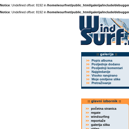
Notice
: Undefined offset: 8192 in
/home/wsurfnet/public_html/galerija/include/debugger
Notice
: Undefined offset: 8192 in
/home/wsurfnet/public_html/galerija/include/debugger
Popis albuma
Posljednje dodano
Posljednji komentari
Najgledanije
Visoko rangirano
Moje omiljene slike
Pretraživanje
početna stranica
regate
windsurfing
reportaže
galerija slika
video