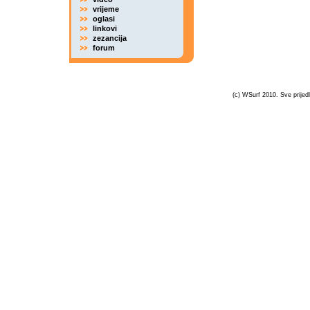
vrijeme
oglasi
linkovi
zezancija
forum
(c) WSurf 2010. Sve prijedl