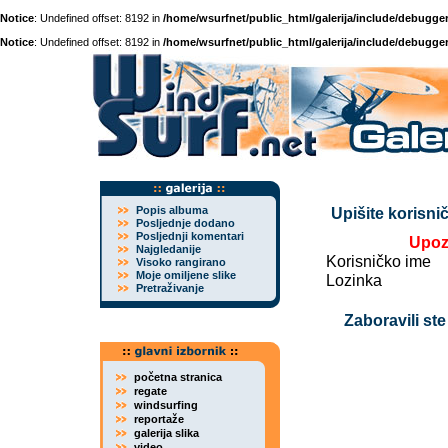
Notice
: Undefined offset: 8192 in
/home/wsurfnet/public_html/galerija/include/debugger
Notice
: Undefined offset: 8192 in
/home/wsurfnet/public_html/galerija/include/debugger
Popis albuma
Upišite korisnič
Posljednje dodano
Posljednji komentari
Upoz
Najgledanije
Korisničko ime
Visoko rangirano
Moje omiljene slike
Lozinka
Pretraživanje
Zaboravili ste
početna stranica
regate
windsurfing
reportaže
galerija slika
video