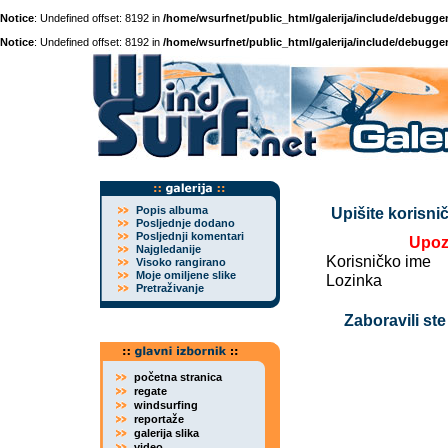
Notice
: Undefined offset: 8192 in
/home/wsurfnet/public_html/galerija/include/debugger
Notice
: Undefined offset: 8192 in
/home/wsurfnet/public_html/galerija/include/debugger
Popis albuma
Upišite korisnič
Posljednje dodano
Posljednji komentari
Upoz
Najgledanije
Korisničko ime
Visoko rangirano
Moje omiljene slike
Lozinka
Pretraživanje
Zaboravili ste
početna stranica
regate
windsurfing
reportaže
galerija slika
video