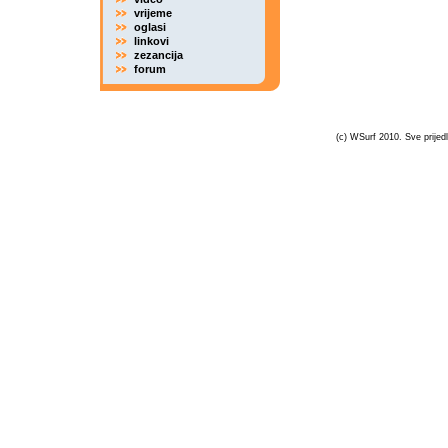
vrijeme
oglasi
linkovi
zezancija
forum
(c) WSurf 2010. Sve prijedl