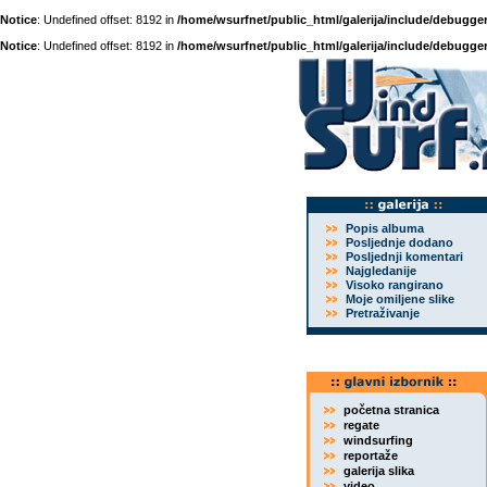
Notice
: Undefined offset: 8192 in
/home/wsurfnet/public_html/galerija/include/debugger
Notice
: Undefined offset: 8192 in
/home/wsurfnet/public_html/galerija/include/debugger
Popis albuma
Posljednje dodano
Posljednji komentari
Najgledanije
Visoko rangirano
Moje omiljene slike
Pretraživanje
početna stranica
regate
windsurfing
reportaže
galerija slika
video