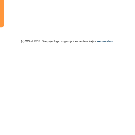
(c) WSurf 2010. Sve prijedloge, sugestije i komentare šaljite
webmasteru
.