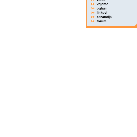
vrijeme
oglasi
linkovi
zezancija
forum