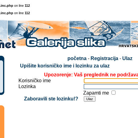
.inc.php
on line
112
.inc.php
on line
112
početna
-
Registracija
-
Ulaz
Upišite korisničko ime i lozinku za ulaz
Upozorenje: Vaš preglednik ne podržav
Korisničko ime
Lozinka
Zapamti me
Zaboravili ste lozinku!?