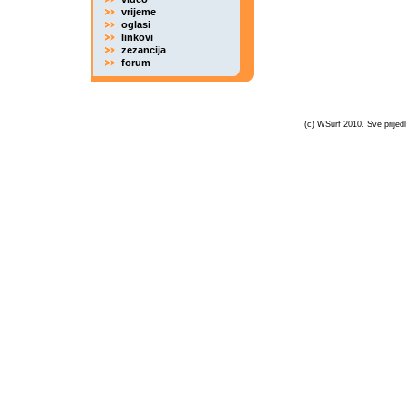
vrijeme
oglasi
linkovi
zezancija
forum
(c) WSurf 2010. Sve prijedl