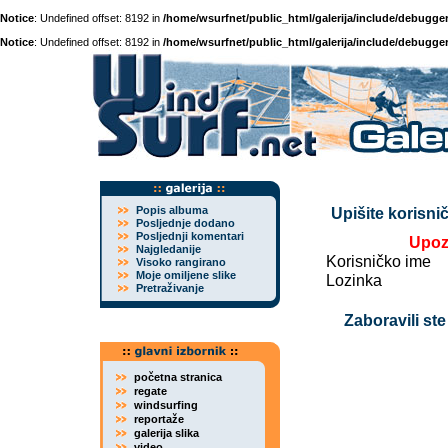
Notice
: Undefined offset: 8192 in
/home/wsurfnet/public_html/galerija/include/debugger
Notice
: Undefined offset: 8192 in
/home/wsurfnet/public_html/galerija/include/debugger
Popis albuma
Upišite korisnič
Posljednje dodano
Posljednji komentari
Upoz
Najgledanije
Korisničko ime
Visoko rangirano
Moje omiljene slike
Lozinka
Pretraživanje
Zaboravili ste
početna stranica
regate
windsurfing
reportaže
galerija slika
video