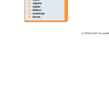
vrijeme
oglasi
linkovi
zezancija
forum
(c) WSurf 2010. Sve prijedl