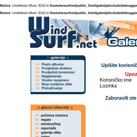
Notice
: Undefined offset: 8192 in
/home/wsurfnet/public_html/galerija/include/debugger
Notice
: Undefined offset: 8192 in
/home/wsurfnet/public_html/galerija/include/debugger
Popis albuma
Upišite korisnič
Posljednje dodano
Posljednji komentari
Upoz
Najgledanije
Korisničko ime
Visoko rangirano
Moje omiljene slike
Lozinka
Pretraživanje
Zaboravili ste
početna stranica
regate
windsurfing
reportaže
galerija slika
video