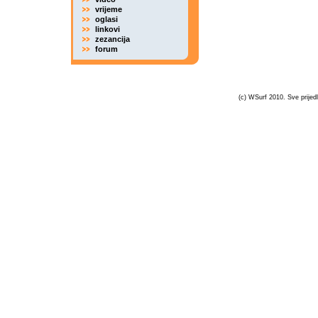
vrijeme
oglasi
linkovi
zezancija
forum
(c) WSurf 2010. Sve prijedl