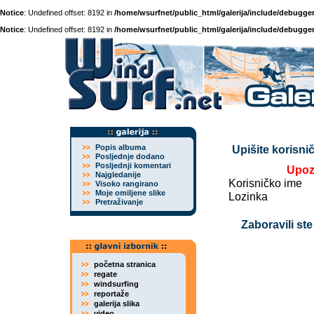
Notice
: Undefined offset: 8192 in
/home/wsurfnet/public_html/galerija/include/debugger
Notice
: Undefined offset: 8192 in
/home/wsurfnet/public_html/galerija/include/debugger
Popis albuma
Upišite korisnič
Posljednje dodano
Posljednji komentari
Upoz
Najgledanije
Korisničko ime
Visoko rangirano
Moje omiljene slike
Lozinka
Pretraživanje
Zaboravili ste
početna stranica
regate
windsurfing
reportaže
galerija slika
video