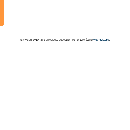
(c) WSurf 2010. Sve prijedloge, sugestije i komentare šaljite
webmasteru
.