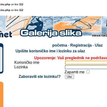
.inc.php
on line
112
.inc.php
on line
112
početna
-
Registracija
-
Ulaz
Upišite korisničko ime i lozinku za ulaz
Upozorenje: Vaš preglednik ne podržav
Korisničko ime
Lozinka
Zapamti me
Zaboravili ste lozinku!?