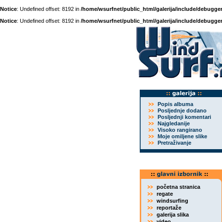
Notice
: Undefined offset: 8192 in
/home/wsurfnet/public_html/galerija/include/debugger
Notice
: Undefined offset: 8192 in
/home/wsurfnet/public_html/galerija/include/debugger
Popis albuma
Posljednje dodano
Posljednji komentari
Najgledanije
Visoko rangirano
Moje omiljene slike
Pretraživanje
početna stranica
regate
windsurfing
reportaže
galerija slika
video