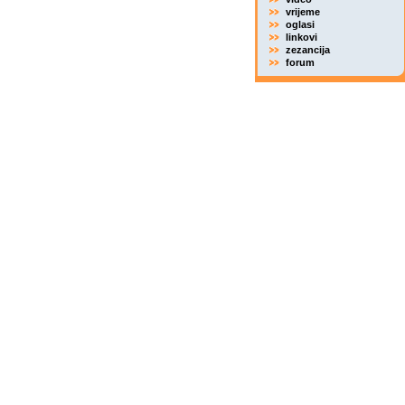
vrijeme
oglasi
linkovi
zezancija
forum