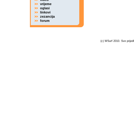
vrijeme
oglasi
linkovi
zezancija
forum
(c) WSurf 2010. Sve prijedl