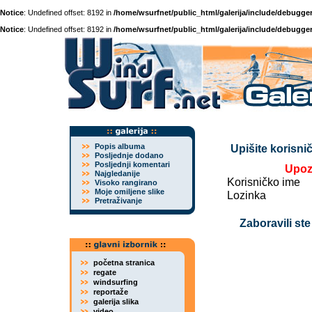
Notice
: Undefined offset: 8192 in
/home/wsurfnet/public_html/galerija/include/debugger
Notice
: Undefined offset: 8192 in
/home/wsurfnet/public_html/galerija/include/debugger
Popis albuma
Upišite korisnič
Posljednje dodano
Posljednji komentari
Upoz
Najgledanije
Korisničko ime
Visoko rangirano
Moje omiljene slike
Lozinka
Pretraživanje
Zaboravili ste
početna stranica
regate
windsurfing
reportaže
galerija slika
video