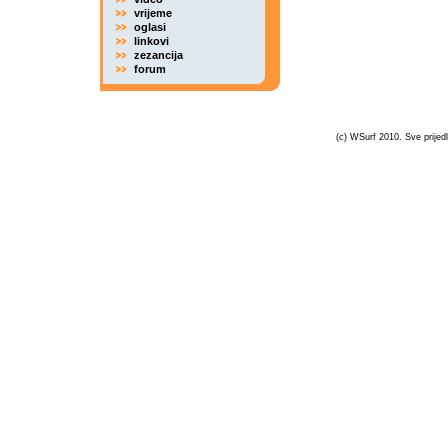
vrijeme
oglasi
linkovi
zezancija
forum
(c) WSurf 2010. Sve prijedl