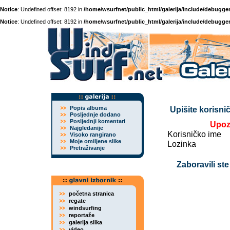
Notice
: Undefined offset: 8192 in
/home/wsurfnet/public_html/galerija/include/debugger
Notice
: Undefined offset: 8192 in
/home/wsurfnet/public_html/galerija/include/debugger
Popis albuma
Upišite korisnič
Posljednje dodano
Posljednji komentari
Upoz
Najgledanije
Korisničko ime
Visoko rangirano
Moje omiljene slike
Lozinka
Pretraživanje
Zaboravili ste
početna stranica
regate
windsurfing
reportaže
galerija slika
video