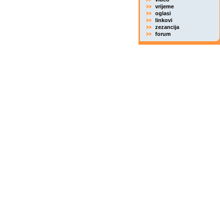
vrijeme
oglasi
linkovi
zezancija
forum