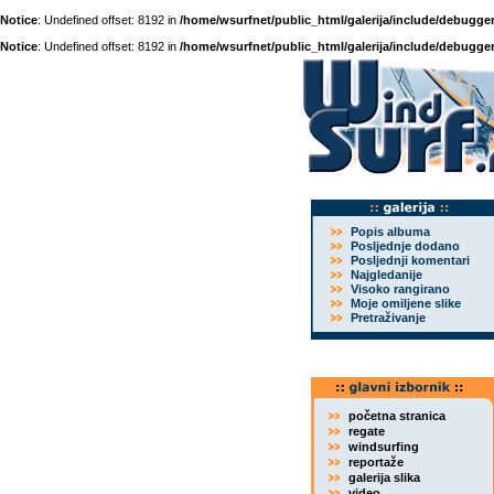
Notice
: Undefined offset: 8192 in
/home/wsurfnet/public_html/galerija/include/debugger
Notice
: Undefined offset: 8192 in
/home/wsurfnet/public_html/galerija/include/debugger
Popis albuma
Posljednje dodano
Posljednji komentari
Najgledanije
Visoko rangirano
Moje omiljene slike
Pretraživanje
početna stranica
regate
windsurfing
reportaže
galerija slika
video