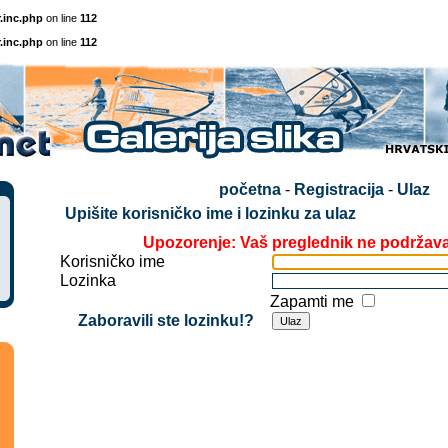
.inc.php
on line
112
.inc.php
on line
112
početna
-
Registracija
-
Ulaz
Upišite korisničko ime i lozinku za ulaz
Upozorenje: Vaš preglednik ne podržav
Korisničko ime
Lozinka
Zapamti me
Zaboravili ste lozinku!?