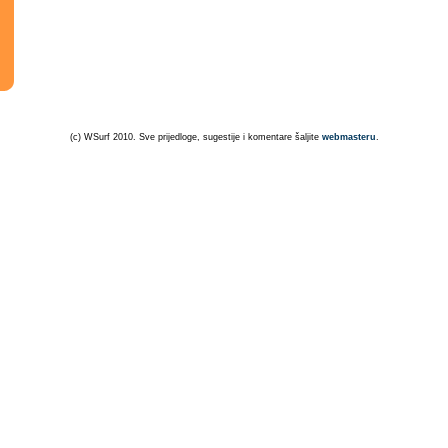
(c) WSurf 2010. Sve prijedloge, sugestije i komentare šaljite
webmasteru
.